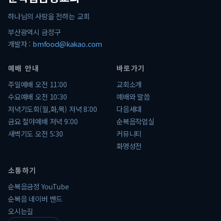
하나님의 사랑을 전하는 교회
부산광역시 금정구
개발자 :
bmfood@kakao.com
예배 안내
바로가기
주일예배 오전 11:00
교회소개
수요예배 오전 10:30
예배와 말씀
저녁기도회(월,화,목) 저녁 8:00
다음세대
금요 철야예배 저녁 9:00
순복음작업실
새벽기도 오전 5:30
커뮤니티
화명성전
소통하기
순복음금정 YouTube
순복음 네이버 밴드
오시는길