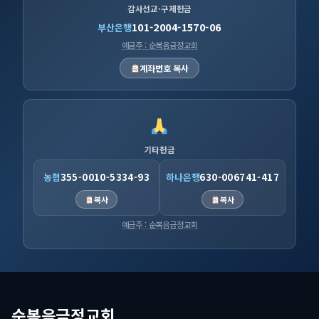
감사선교·구제헌금
101-2004-1570-06
부산은행
예금주 : 순복음금정교회
계좌번호 복사
기타헌금
농협
355-0010-5334-93
하나은행
630-006741-417
복사
복사
예금주 : 순복음금정교회
순복음금정교회