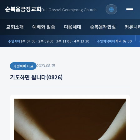
순복음금정교회
Full Gospel Geumjeong Church
교회소개
예배와 말씀
다음세대
순복음작업실
커뮤니
1부 07:00 · 2부 09:00 · 3부 11:00 · 4부 13:30
저녁 07:00
주일예배
주일저녁예배
2023.08.25
가정예배자료
기도하면 됩니다(0826)