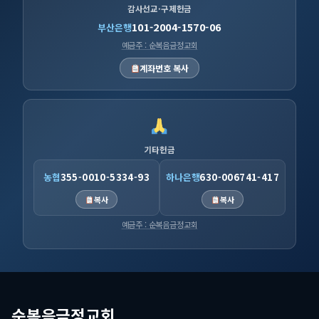
감사선교·구제헌금
101-2004-1570-06
부산은행
예금주 : 순복음금정교회
계좌번호 복사
기타헌금
농협
355-0010-5334-93
하나은행
630-006741-417
복사
복사
예금주 : 순복음금정교회
순복음금정교회