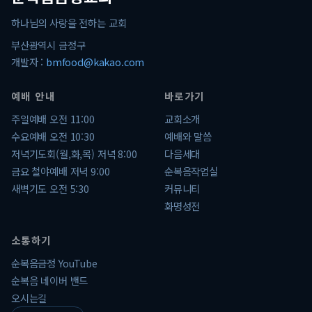
하나님의 사랑을 전하는 교회
부산광역시 금정구
개발자 :
bmfood@kakao.com
예배 안내
바로가기
주일예배 오전 11:00
교회소개
수요예배 오전 10:30
예배와 말씀
저녁기도회(월,화,목) 저녁 8:00
다음세대
금요 철야예배 저녁 9:00
순복음작업실
새벽기도 오전 5:30
커뮤니티
화명성전
소통하기
순복음금정 YouTube
순복음 네이버 밴드
오시는길