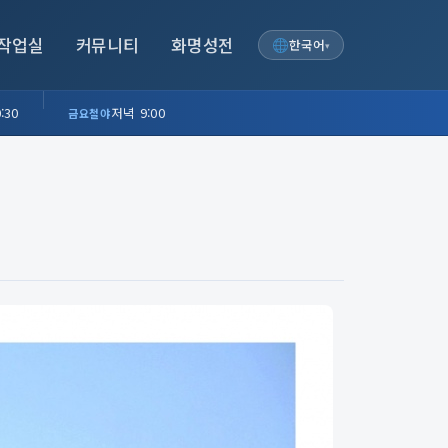
작업실
커뮤니티
화명성전
한국어
▾
:30
저녁 9:00
금요철야