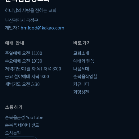
하나님의 사랑을 전하는 교회
부산광역시 금정구
개발자 :
bmfood@kakao.com
예배 안내
바로가기
주일예배 오전 11:00
교회소개
수요예배 오전 10:30
예배와 말씀
저녁기도회(월,화,목) 저녁 8:00
다음세대
금요 철야예배 저녁 9:00
순복음작업실
새벽기도 오전 5:30
커뮤니티
화명성전
소통하기
순복음금정 YouTube
순복음 네이버 밴드
오시는길