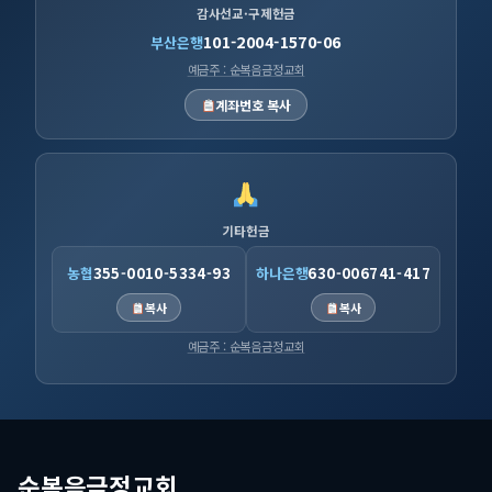
감사선교·구제헌금
101-2004-1570-06
부산은행
예금주 : 순복음금정교회
계좌번호 복사
기타헌금
농협
355-0010-5334-93
하나은행
630-006741-417
복사
복사
예금주 : 순복음금정교회
순복음금정교회