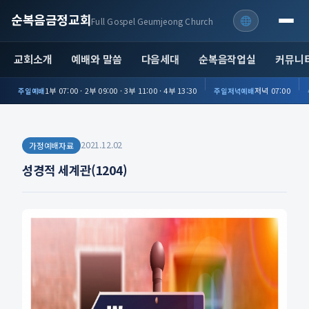
순복음금정교회
Full Gospel Geumjeong Church
교회소개
예배와 말씀
다음세대
순복음작업실
커뮤니
1부 07:00 · 2부 09:00 · 3부 11:00 · 4부 13:30
저녁 07:00
주일예배
주일저녁예배
2021.12.02
가정예배자료
성경적 세계관(1204)