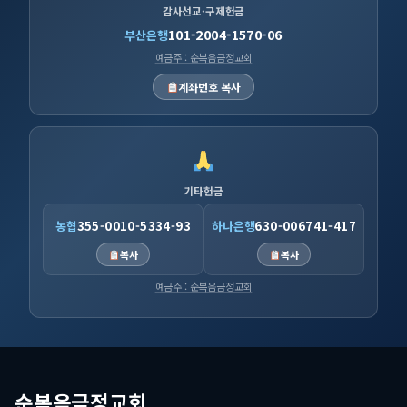
감사선교·구제헌금
101-2004-1570-06
부산은행
예금주 : 순복음금정교회
계좌번호 복사
기타헌금
농협
355-0010-5334-93
하나은행
630-006741-417
복사
복사
예금주 : 순복음금정교회
순복음금정교회