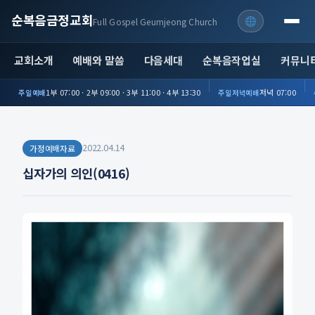
순복음금정교회
Full Gospel Geumjeong Church
교회소개
예배와 말씀
다음세대
순복음작업실
커뮤니
1부 07:00 · 2부 09:00 · 3부 11:00 · 4부 13:30
저녁 07:00
주일예배
주일저녁예배
2022.04.14
가정예배자료
십자가의 의인(0416)