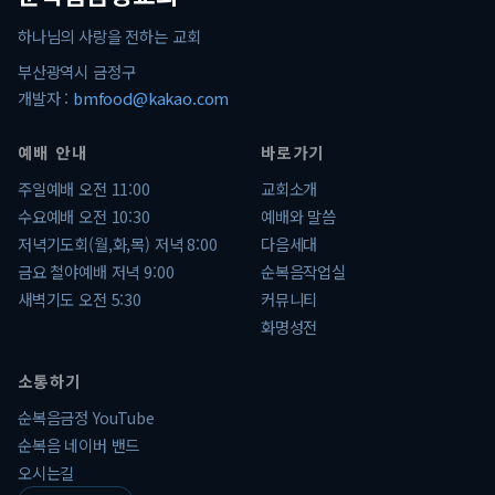
하나님의 사랑을 전하는 교회
부산광역시 금정구
개발자 :
bmfood@kakao.com
예배 안내
바로가기
주일예배 오전 11:00
교회소개
수요예배 오전 10:30
예배와 말씀
저녁기도회(월,화,목) 저녁 8:00
다음세대
금요 철야예배 저녁 9:00
순복음작업실
새벽기도 오전 5:30
커뮤니티
화명성전
소통하기
순복음금정 YouTube
순복음 네이버 밴드
오시는길