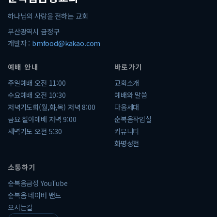
하나님의 사랑을 전하는 교회
부산광역시 금정구
개발자 :
bmfood@kakao.com
예배 안내
바로가기
주일예배 오전 11:00
교회소개
수요예배 오전 10:30
예배와 말씀
저녁기도회(월,화,목) 저녁 8:00
다음세대
금요 철야예배 저녁 9:00
순복음작업실
새벽기도 오전 5:30
커뮤니티
화명성전
소통하기
순복음금정 YouTube
순복음 네이버 밴드
오시는길