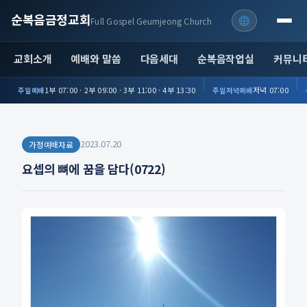
순복음금정교회
Full Gospel Geumjeong Church
교회소개
예배와 말씀
다음세대
순복음작업실
커뮤니
1부 07:00 · 2부 09:00 · 3부 11:00 · 4부 13:30
저녁 07:00
주일예배
주일저녁예배
2023.07.20
가정예배자료
요셉의 뼈에 꿈을 담다(0722)