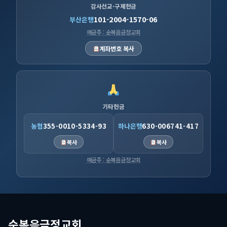
감사선교·구제헌금
101-2004-1570-06
부산은행
예금주 : 순복음금정교회
계좌번호 복사
기타헌금
농협
355-0010-5334-93
하나은행
630-006741-417
복사
복사
예금주 : 순복음금정교회
순복음금정교회