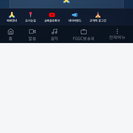
기타헌금
예배안내
오시는길
순복음유튜브
네이버밴드
교역자 로그인
농협
355-0010-5334-93
하나은행
630-006741-417
복사
복사
전체메뉴
홈
말씀
음악
FGGC방송국
예금주 : 순복음금정교회
순복음금정교회
하나님의 사랑을 전하는 교회
부산광역시 금정구
개발자 :
bmfood@kakao.com
예배 안내
바로가기
주일예배 오전 11:00
교회소개