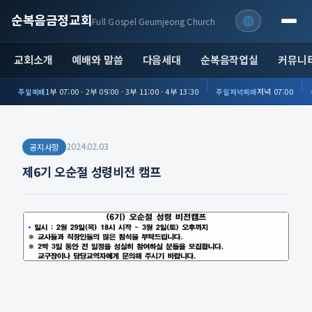
순복음금정교회
Full Gospel Geumjeong Church
교회소개
예배와 말씀
다음세대
순복음작업실
커뮤니
1부 07:00 · 2부 09:00 · 3부 11:00 · 4부 13:30
저녁 07:00
주일예배
주일저녁예배
2024.02.03
공지사항
제6기 오순절 성령비전 캠프