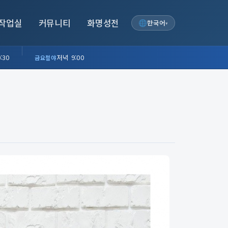
작업실
커뮤니티
화명성전
한국어
▾
:30
저녁 9:00
금요철야