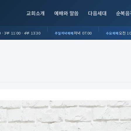
교회소개
예배와 말씀
다음세대
순복음
 · 3부 11:00 · 4부 13:30
저녁 07:00
오전 10
주일저녁예배
수요예배