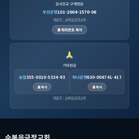
감사선교·구제헌금
101-2004-1570-06
부산은행
예금주 : 순복음금정교회
계좌번호 복사
기타헌금
농협
355-0010-5334-93
하나은행
630-006741-417
복사
복사
예금주 : 순복음금정교회
순복음금정교회