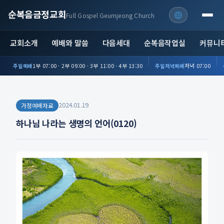
순복음금정교회
Full Gospel Geumjeong Church
교회소개
예배와 말씀
다음세대
순복음작업실
커뮤니
1부 07:00 · 2부 09:00 · 3부 11:00 · 4부 13:30
저녁 07:00
주일예배
주일저녁예배
2024.01.19
가정예배자료
하나님 나라는 생명의 언어(0120)