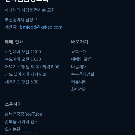
하나님의 사랑을 전하는 교회
부산광역시 금정구
개발자 :
bmfood@kakao.com
예배 안내
바로가기
주일예배 오전 11:00
교회소개
수요예배 오전 10:30
예배와 말씀
저녁기도회(월,화,목) 저녁 8:00
다음세대
금요 철야예배 저녁 9:00
순복음작업실
새벽기도 오전 5:30
커뮤니티
화명성전
소통하기
순복음금정 YouTube
순복음 네이버 밴드
오시는길