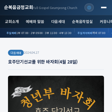
순복음금정교회
Full Gospel Geumjeong Church
교회소개
예배와 말씀
다음세대
순복음작업실
커뮤니
1부 07:00 · 2부 09:00 · 3부 11:00 · 4부 13:30
저녁 07:00
주일예배
주일저녁예배
2024.04.27
다음세대
호주단기선교를 위한 바자회(4월 28일)