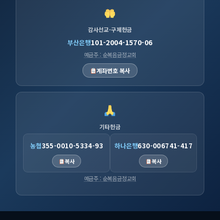
감사선교·구제헌금
101-2004-1570-06
부산은행
예금주 : 순복음금정교회
계좌번호 복사
기타헌금
농협
355-0010-5334-93
하나은행
630-006741-417
복사
복사
예금주 : 순복음금정교회