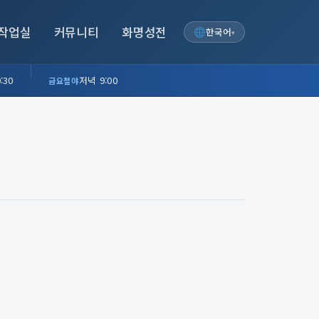
작업실
커뮤니티
화명성전
한국어
▾
:30
저녁 9:00
금요철야