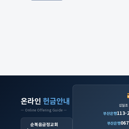
온라인
헌금안내
십일조
— Online Offering Guide —
113-
부산은행
067
부산은행
순복음금정교회