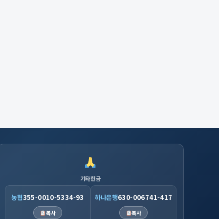
기타헌금
농협
355-0010-5334-93
하나은행
630-006741-417
복사
복사