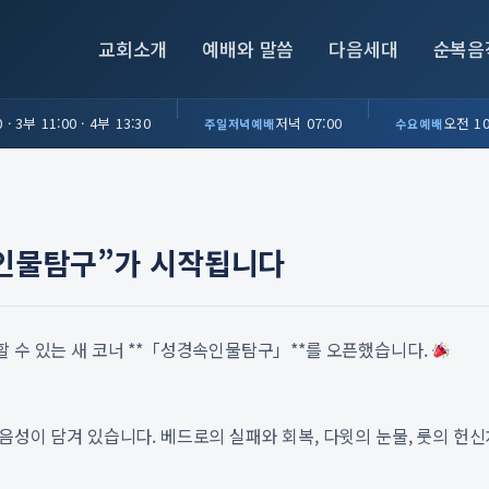
교회소개
예배와 말씀
다음세대
순복음
 · 3부 11:00 · 4부 13:30
저녁 07:00
오전 10
주일저녁예배
수요예배
속인물탐구”가 시작됩니다
할 수 있는 새 코너 **「성경속인물탐구」**를 오픈했습니다.
음성이 담겨 있습니다. 베드로의 실패와 회복, 다윗의 눈물, 룻의 헌