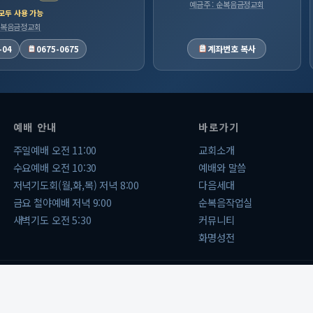
예금주 : 순복음금정교회
 모두 사용 가능
 순복음금정교회
계좌번호 복사
-04
0675-0675
예배 안내
바로가기
주일예배 오전 11:00
교회소개
수요예배 오전 10:30
예배와 말씀
저녁기도회(월,화,목) 저녁 8:00
다음세대
금요 철야예배 저녁 9:00
순복음작업실
새벽기도 오전 5:30
커뮤니티
화명성전