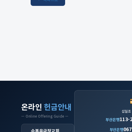
온라인
헌금안내
십일조
— Online Offering Guide —
113-
부산은행
067
부산은행
순복음금정교회