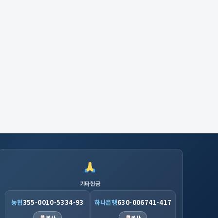
기타헌금
농협
355-0010-5334-93
하나은행
630-006741-417
복사
복사