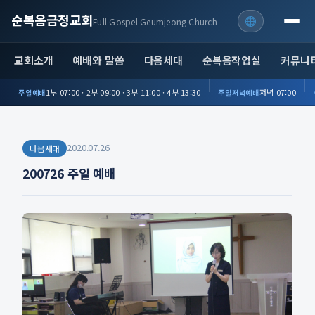
순복음금정교회
Full Gospel Geumjeong Church
교회소개
예배와 말씀
다음세대
순복음작업실
커뮤니
1부 07:00 · 2부 09:00 · 3부 11:00 · 4부 13:30
저녁 07:00
주일예배
주일저녁예배
2020.07.26
다음세대
200726 주일 예배