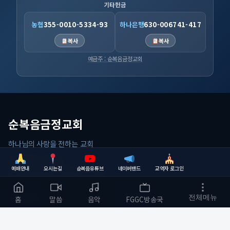
기타헌금
농협
355-0010-5334-93
하나은행
630-006741-417
복사
복사
예금주 : 순복음금정교회
순복음금정교회
하나님의 사랑을 전하는 교회
부산광역시 금정구
예배안내
오시는길
순복음유튜브
네이버밴드
교역자 로그인
개발자 :
bmfood@kakao.com
예배 안내
바로가기
전체메뉴
홈
말씀
음악
FGGC방송국
주일예배 오전 11:00
교회소개
수요예배 오전 10:30
예배와 말씀