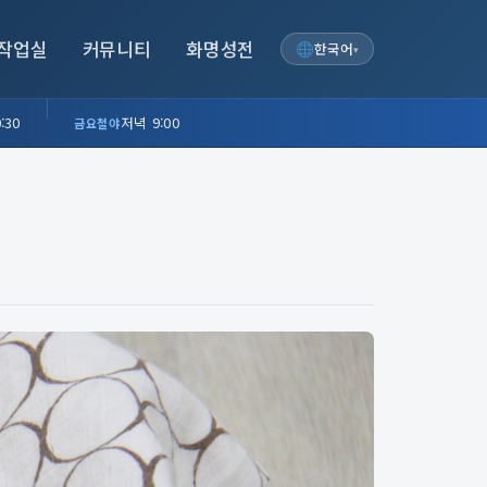
작업실
커뮤니티
화명성전
한국어
▾
:30
저녁 9:00
금요철야