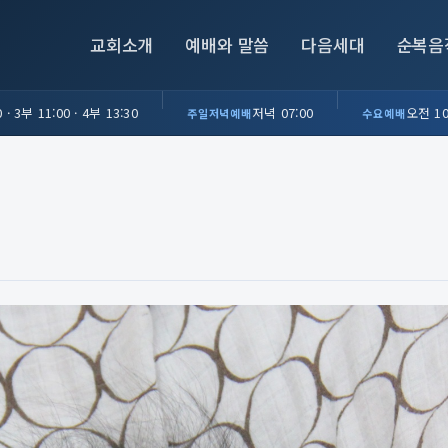
교회소개
예배와 말씀
다음세대
순복음
 · 3부 11:00 · 4부 13:30
저녁 07:00
오전 10
주일저녁예배
수요예배