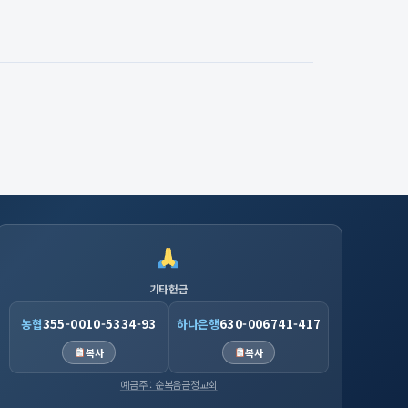
기타헌금
농협
355-0010-5334-93
하나은행
630-006741-417
복사
복사
예금주 : 순복음금정교회