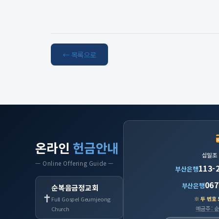
← 목록으로
온라인
헌금안내
십일조
— Online Offering Guide —
113-
부산은행
067
부산은행
순복음금정교회
✝
※ 두 번호
Full Gospel Geumjeong
예금주 :
Church