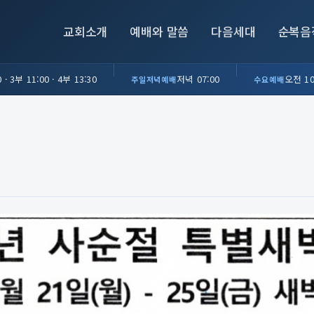
교회소개
예배와 말씀
다음세대
순복음
 · 3부 11:00 · 4부 13:30
저녁 07:00
오전 10
주일저녁예배
수요예배