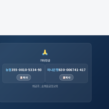
기타헌금
농협
355-0010-5334-93
하나은행
630-006741-417
복사
복사
예금주 : 순복음금정교회