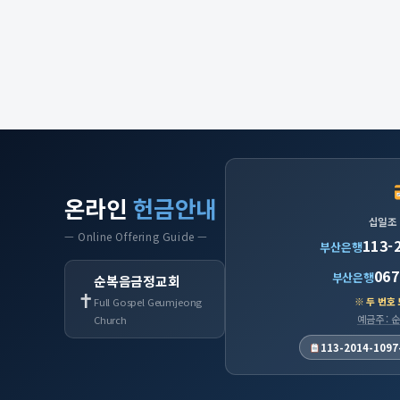
온라인
헌금안내
십일조
— Online Offering Guide —
113-
부산은행
067
부산은행
순복음금정교회
✝
※ 두 번호
Full Gospel Geumjeong
예금주 :
Church
113-2014-1097