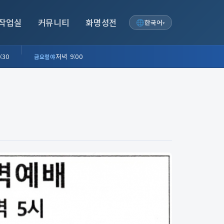
작업실
커뮤니티
화명성전
한국어
▾
:30
저녁 9:00
금요철야