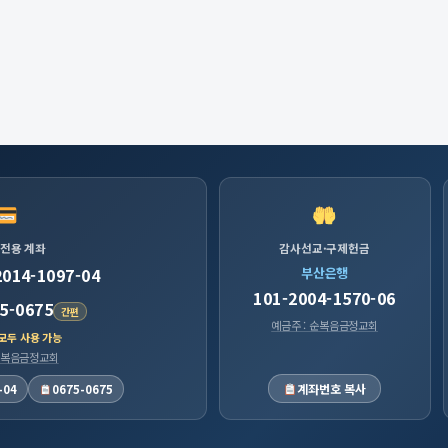
 전용 계좌
감사선교·구제헌금
2014-1097-04
부산은행
101-2004-1570-06
5-0675
간편
예금주 : 순복음금정교회
 모두 사용 가능
 순복음금정교회
계좌번호 복사
-04
0675-0675