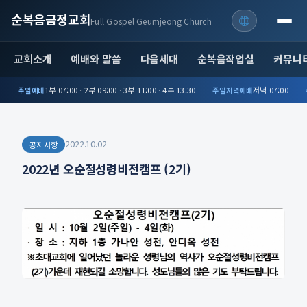
순복음금정교회
Full Gospel Geumjeong Church
교회소개
예배와 말씀
다음세대
순복음작업실
커뮤니
1부 07:00 · 2부 09:00 · 3부 11:00 · 4부 13:30
저녁 07:00
주일예배
주일저녁예배
2022.10.02
공지사항
2022년 오순절성령비전캠프 (2기)