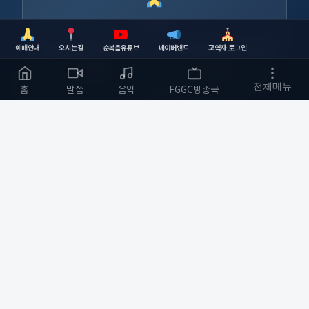
기타헌금
예배안내
오시는길
순복음유튜브
네이버밴드
교역자 로그인
농협
355-0010-5334-93
하나은행
630-006741-417
복사
복사
전체메뉴
홈
말씀
음악
FGGC방송국
예금주 : 순복음금정교회
순복음금정교회
하나님의 사랑을 전하는 교회
부산광역시 금정구
개발자 :
bmfood@kakao.com
예배 안내
바로가기
주일예배 오전 11:00
교회소개