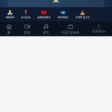
기타헌금
예배안내
오시는길
순복음유튜브
네이버밴드
교역자 로그인
농협
355-0010-5334-93
하나은행
630-006741-417
복사
복사
전체메뉴
홈
말씀
음악
FGGC방송국
예금주 : 순복음금정교회
순복음금정교회
하나님의 사랑을 전하는 교회
부산광역시 금정구
개발자 :
bmfood@kakao.com
예배 안내
바로가기
주일예배 오전 11:00
교회소개