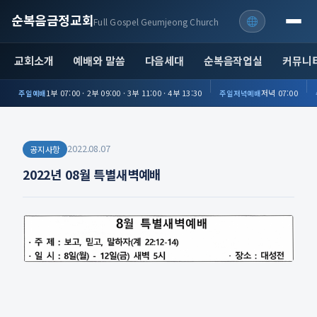
순복음금정교회
Full Gospel Geumjeong Church
교회소개
예배와 말씀
다음세대
순복음작업실
커뮤니
1부 07:00 · 2부 09:00 · 3부 11:00 · 4부 13:30
저녁 07:00
주일예배
주일저녁예배
2022.08.07
공지사항
2022년 08월 특별새벽예배