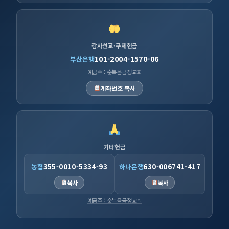
감사선교·구제헌금
101-2004-1570-06
부산은행
예금주 : 순복음금정교회
계좌번호 복사
기타헌금
농협
355-0010-5334-93
하나은행
630-006741-417
복사
복사
예금주 : 순복음금정교회