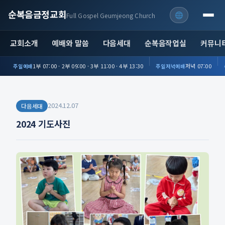
순복음금정교회
Full Gospel Geumjeong Church
교회소개
예배와 말씀
다음세대
순복음작업실
커뮤니
1부 07:00 · 2부 09:00 · 3부 11:00 · 4부 13:30
저녁 07:00
주일예배
주일저녁예배
2024.12.07
다음세대
2024 기도사진