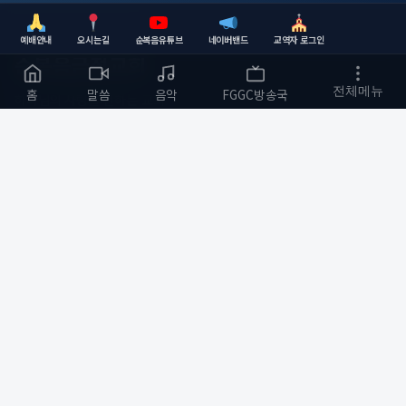
예배안내
오시는길
순복음유튜브
네이버밴드
교역자 로그인
순복음금정교회
전체메뉴
홈
말씀
음악
FGGC방송국
하나님의 사랑을 전하는 교회
부산광역시 금정구
개발자 :
bmfood@kakao.com
예배 안내
바로가기
주일예배 오전 11:00
교회소개
수요예배 오전 10:30
예배와 말씀
저녁기도회(월,화,목) 저녁 8:00
다음세대
금요 철야예배 저녁 9:00
순복음작업실
새벽기도 오전 5:30
커뮤니티
화명성전
소통하기