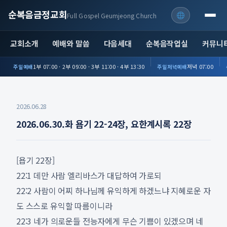
순복음금정교회
Full Gospel Geumjeong Church
교회소개
예배와 말씀
다음세대
순복음작업실
커뮤니
1부 07:00 · 2부 09:00 · 3부 11:00 · 4부 13:30
저녁 07:00
주일예배
주일저녁예배
2026.06.28
2026.06.30.화 욥기 22-24장, 요한계시록 22장
[욥기 22장]
22:1 데만 사람 엘리바스가 대답하여 가로되
22:2 사람이 어찌 하나님께 유익하게 하겠느냐 지혜로운 자
도 스스로 유익할 따름이니라
22:3 네가 의로운들 전능자에게 무슨 기쁨이 있겠으며 네