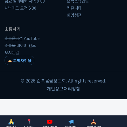
금요 철야예배 저녁 9:00
순복음작업실
새벽기도 오전 5:30
커뮤니티
화명성전
소통하기
순복음금정 YouTube
순복음 네이버 밴드
오시는길
교역자전용
© 2026 순복음금정교회. All rights reserved.
개인정보처리방침
예배안내
오시는길
순복음유튜브
네이버밴드
교역자 로그인