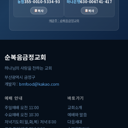
농협
355-0010-5334-93
하나은행
630-006741-417
복사
복사
예금주 : 순복음금정교회
순복음금정교회
하나님의 사랑을 전하는 교회
부산광역시 금정구
개발자 :
bmfood@kakao.com
예배 안내
바로가기
주일예배 오전 11:00
교회소개
수요예배 오전 10:30
예배와 말씀
저녁기도회(월,화,목) 저녁 8:00
다음세대