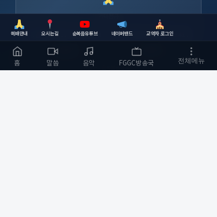
기타헌금
예배안내
오시는길
순복음유튜브
네이버밴드
교역자 로그인
농협
355-0010-5334-93
하나은행
630-006741-417
복사
복사
전체메뉴
홈
말씀
음악
FGGC방송국
예금주 : 순복음금정교회
순복음금정교회
하나님의 사랑을 전하는 교회
부산광역시 금정구
개발자 :
bmfood@kakao.com
예배 안내
바로가기
주일예배 오전 11:00
교회소개