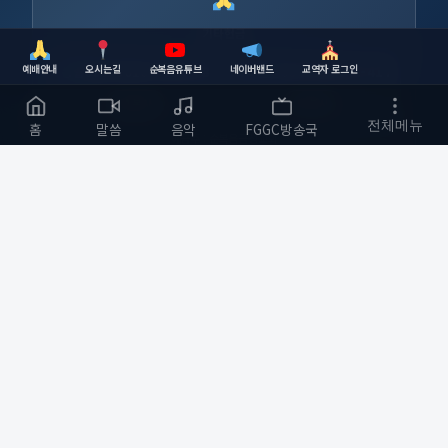
기타헌금
예배안내
오시는길
순복음유튜브
네이버밴드
교역자 로그인
농협
355-0010-5334-93
하나은행
630-006741-417
복사
복사
전체메뉴
홈
말씀
음악
FGGC방송국
예금주 : 순복음금정교회
순복음금정교회
하나님의 사랑을 전하는 교회
부산광역시 금정구
개발자 :
bmfood@kakao.com
예배 안내
바로가기
주일예배 오전 11:00
교회소개