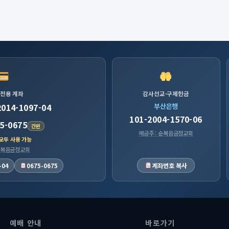
 전용 계좌
감사선교·구제헌금
2014-1097-04
부산은행
101-2004-1570-06
5-0675
간편
예금주 : 순복음금정교회
 모두 사용 가능
 순복음금정교회
계좌번호 복사
-04
0675-0675
예배 안내
바로가기