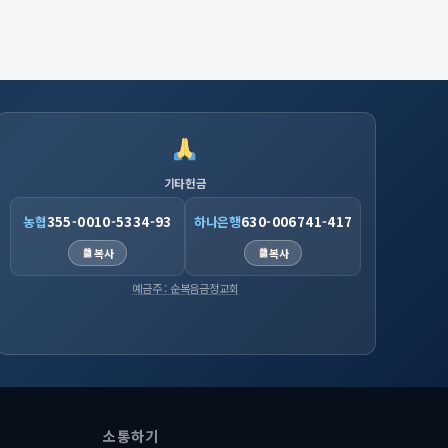
기타헌금
농협
355-0010-5334-93
하나은행
630-006741-417
복사
복사
예금주 : 순복음금정교회
소통하기