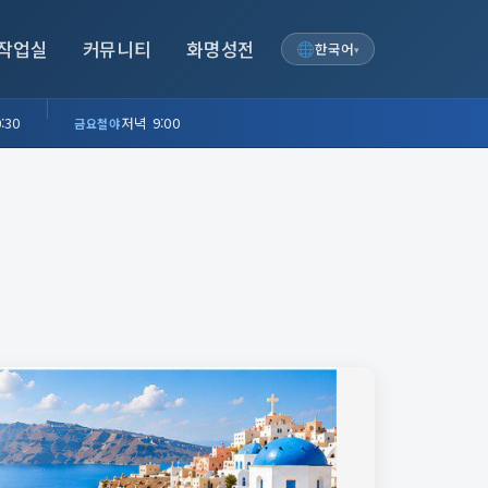
작업실
커뮤니티
화명성전
한국어
▾
:30
저녁 9:00
금요철야