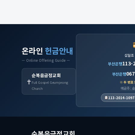
온라인
헌금안내
십일조
— Online Offering Guide —
113-
부산은행
067
부산은행
순복음금정교회
✝
※ 두 번호
Full Gospel Geumjeong
예금주 :
Church
113-2014-1097
순복음금정교회