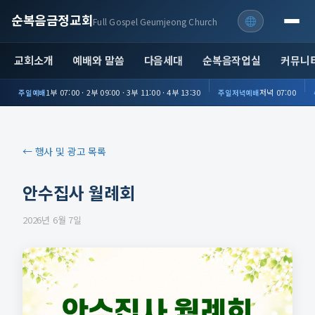
순복음금정교회
Full Gospel Geumjeong Church
교회소개
예배와 말씀
다음세대
순복음작업실
커뮤니
1부 07:00 · 2부 09:00 · 3부 11:00 · 4부 13:30
저녁 07:00
주일예배
주일저녁예배
← 행사 및 광고 목록
안수집사 월례회
2026년 6월 7일