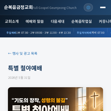
순복음금정교회
Full Gospel Geumjeong Church
교회소개
예배와 말씀
다음세대
순복음작업실
커뮤니
1부 07:00 · 2부 09:00 · 3부 11:00 · 4부 13:30
저녁 07:00
주일예배
주일저녁예배
← 행사 및 광고 목록
특별 철야예배
2026년 5월 31일