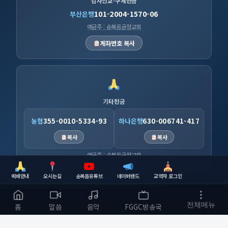
감사선교·구제헌금
101-2004-1570-06
부산은행
예금주 : 순복음금정교회
계좌번호 복사
기타헌금
농협
355-0010-5334-93
하나은행
630-006741-417
복사
복사
예금주 : 순복음금정교회
예배안내
오시는길
순복음유튜브
네이버밴드
교역자 로그인
전체메뉴
홈
말씀
음악
FGGC방송국
순복음금정교회