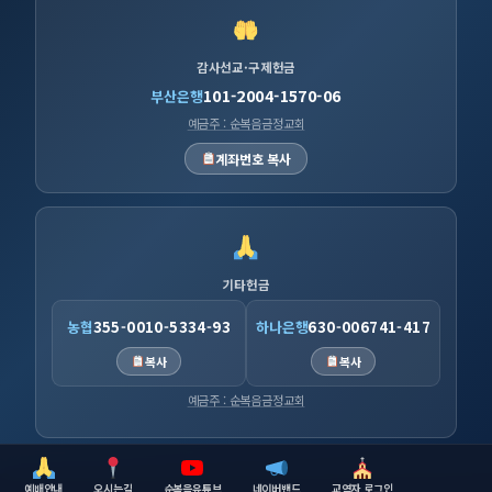
감사선교·구제헌금
101-2004-1570-06
부산은행
예금주 : 순복음금정교회
계좌번호 복사
기타헌금
농협
355-0010-5334-93
하나은행
630-006741-417
복사
복사
예금주 : 순복음금정교회
예배안내
오시는길
순복음유튜브
네이버밴드
교역자 로그인