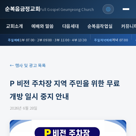
순복음금정교회
Full Gospel Geumjeong Church
교회소개
예배와 말씀
다음세대
순복음작업실
커뮤니
1부 07:00 · 2부 09:00 · 3부 11:00 · 4부 13:30
저녁 07:00
주일예배
주일저녁예배
← 행사 및 광고 목록
P 비전 주차장 지역 주민을 위한 무료
개방 일시 중지 안내
2026년 6월 28일