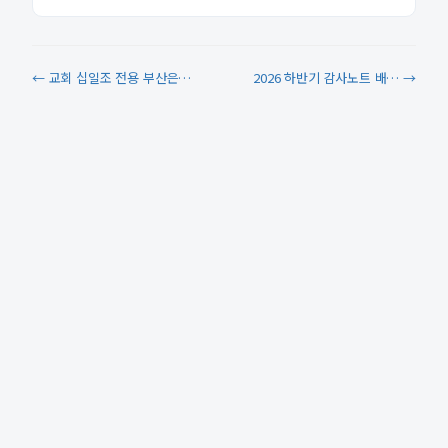
← 교회 십일조 전용 부산은…
2026 하반기 감사노트 배… →