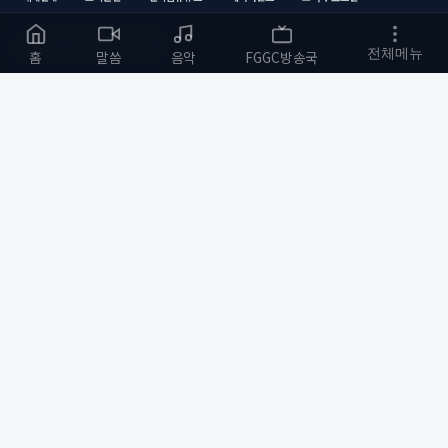
순복음금정교회
전체메뉴
홈
말씀
음악
FGGC방송국
하나님의 사랑을 전하는 교회
부산광역시 금정구
개발자 :
bmfood@kakao.com
예배 안내
바로가기
주일예배 오전 11:00
교회소개
수요예배 오전 10:30
예배와 말씀
저녁기도회(월,화,목) 저녁 8:00
다음세대
금요 철야예배 저녁 9:00
순복음작업실
새벽기도 오전 5:30
커뮤니티
화명성전
소통하기
순복음금정 YouTube