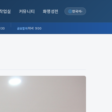
작업실
커뮤니티
화명성전
한국어
▾
:30
저녁 9:00
금요철야