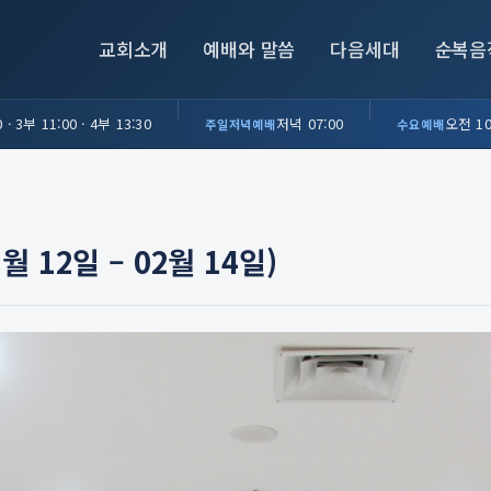
교회소개
예배와 말씀
다음세대
순복음
 · 3부 11:00 · 4부 13:30
저녁 07:00
오전 10
주일저녁예배
수요예배
12일 – 02월 14일)