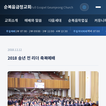
순복음금정교회
Full Gospel Geumjeong Church
교회소개
예배와 말씀
다음세대
순복음작업실
커뮤니
1부 07:00 · 2부 09:00 · 3부 11:00 · 4부 13:30
저녁 07:00
주일예배
주일저녁예배
2018.12.12
2018 송년 전 리더 축복예배