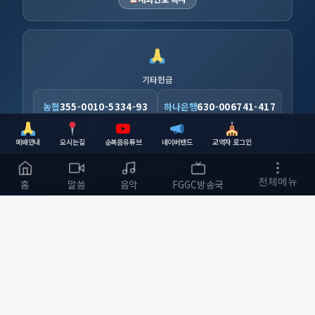
기타헌금
농협
355-0010-5334-93
하나은행
630-006741-417
복사
복사
예배안내
오시는길
순복음유튜브
네이버밴드
교역자 로그인
예금주 : 순복음금정교회
전체메뉴
홈
말씀
음악
FGGC방송국
순복음금정교회
하나님의 사랑을 전하는 교회
부산광역시 금정구
개발자 :
bmfood@kakao.com