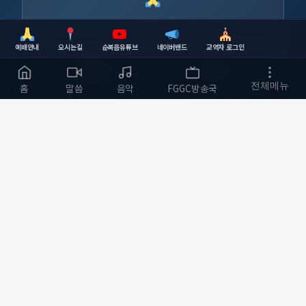
기타헌금
예배안내
오시는길
순복음유튜브
네이버밴드
교역자 로그인
농협
355-0010-5334-93
하나은행
630-006741-417
복사
복사
전체메뉴
홈
말씀
음악
FGGC방송국
예금주 : 순복음금정교회
순복음금정교회
하나님의 사랑을 전하는 교회
부산광역시 금정구
개발자 :
bmfood@kakao.com
예배 안내
바로가기
주일예배 오전 11:00
교회소개