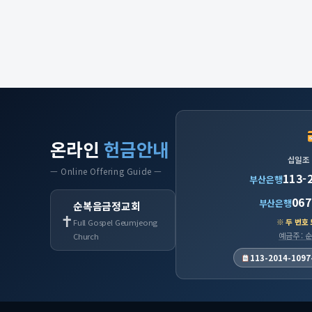
온라인
헌금안내
십일조
— Online Offering Guide —
113-
부산은행
067
부산은행
순복음금정교회
✝
※ 두 번호
Full Gospel Geumjeong
예금주 :
Church
113-2014-1097