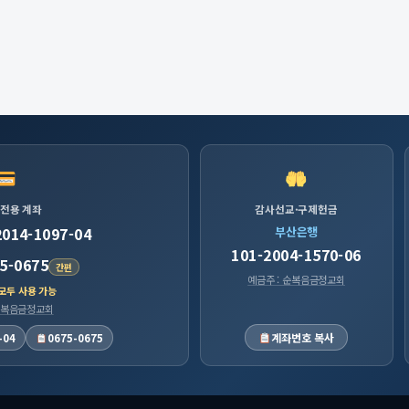
 전용 계좌
감사선교·구제헌금
2014-1097-04
부산은행
101-2004-1570-06
5-0675
간편
예금주 : 순복음금정교회
 모두 사용 가능
 순복음금정교회
계좌번호 복사
-04
0675-0675