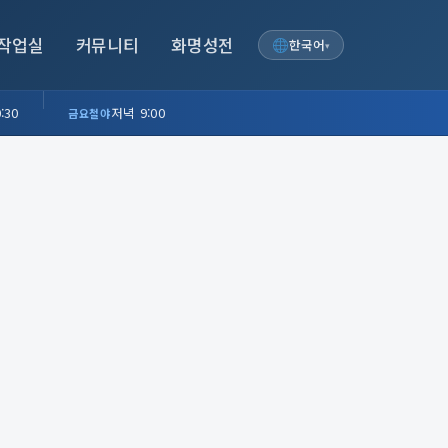
작업실
커뮤니티
화명성전
한국어
▾
:30
저녁 9:00
금요철야