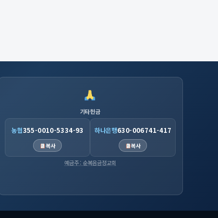
기타헌금
농협
355-0010-5334-93
하나은행
630-006741-417
복사
복사
예금주 : 순복음금정교회