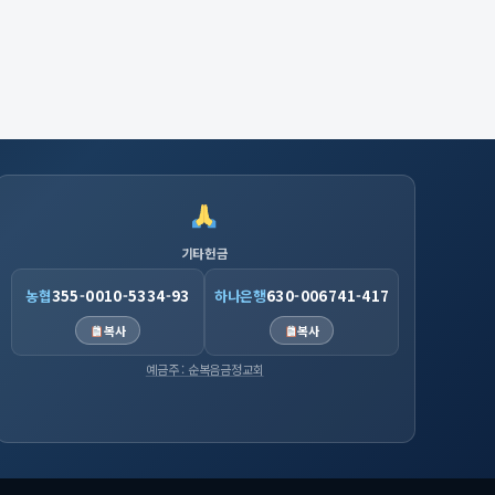
기타헌금
농협
355-0010-5334-93
하나은행
630-006741-417
복사
복사
예금주 : 순복음금정교회