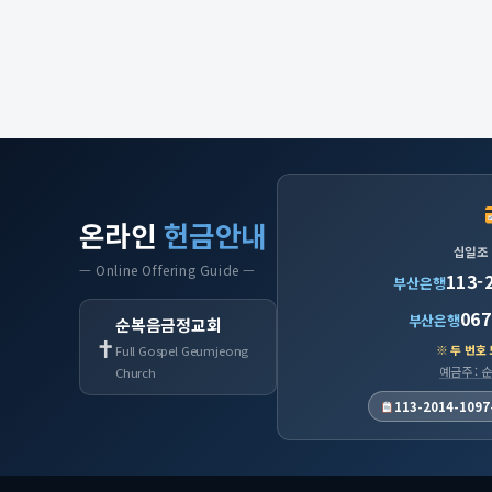
온라인
헌금안내
십일조
— Online Offering Guide —
113-
부산은행
067
부산은행
순복음금정교회
✝
※ 두 번호
Full Gospel Geumjeong
예금주 :
Church
113-2014-1097