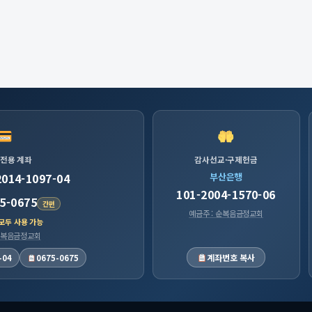
 전용 계좌
감사선교·구제헌금
2014-1097-04
부산은행
101-2004-1570-06
5-0675
간편
예금주 : 순복음금정교회
 모두 사용 가능
 순복음금정교회
계좌번호 복사
-04
0675-0675