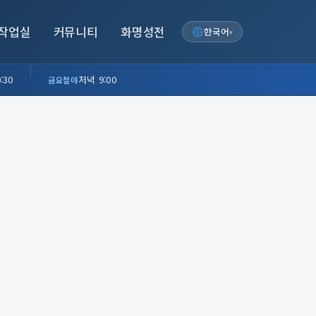
작업실
커뮤니티
화명성전
한국어
▾
:30
저녁 9:00
금요철야