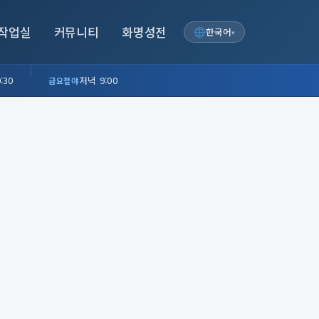
작업실
커뮤니티
화명성전
한국어
▾
:30
저녁 9:00
금요철야