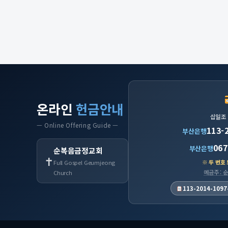
온라인
헌금안내
십일조
— Online Offering Guide —
113-
부산은행
067
부산은행
순복음금정교회
✝
※ 두 번호
Full Gospel Geumjeong
예금주 :
Church
113-2014-1097