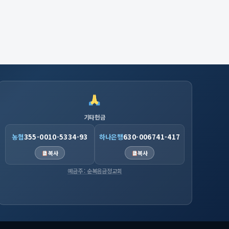
기타헌금
농협
355-0010-5334-93
하나은행
630-006741-417
복사
복사
예금주 : 순복음금정교회