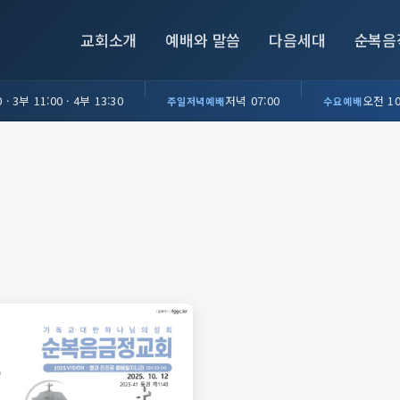
교회소개
예배와 말씀
다음세대
순복음
 · 3부 11:00 · 4부 13:30
저녁 07:00
오전 10
주일저녁예배
수요예배