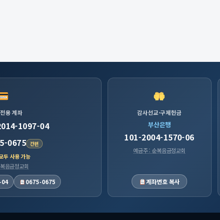
 전용 계좌
감사선교·구제헌금
2014-1097-04
부산은행
101-2004-1570-06
5-0675
간편
예금주 : 순복음금정교회
 모두 사용 가능
 순복음금정교회
계좌번호 복사
-04
0675-0675