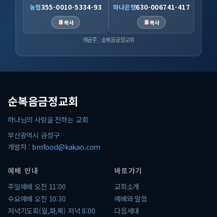
농협
355-0010-5334-93
하나은행
630-006741-417
복사
복사
예금주 : 순복음금정교회
순복음금정교회
하나님의 사랑을 전하는 교회
부산광역시 금정구
개발자 :
bmfood@kakao.com
예배 안내
바로가기
주일예배 오전 11:00
교회소개
수요예배 오전 10:30
예배와 말씀
저녁기도회(월,화,목) 저녁 8:00
다음세대