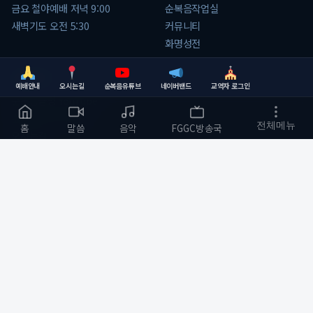
금요 철야예배 저녁 9:00
순복음작업실
새벽기도 오전 5:30
커뮤니티
화명성전
소통하기
예배안내
오시는길
순복음유튜브
네이버밴드
교역자 로그인
순복음금정 YouTube
순복음 네이버 밴드
전체메뉴
홈
말씀
음악
FGGC방송국
오시는길
교역자전용
© 2026 순복음금정교회. All rights reserved.
개인정보처리방침