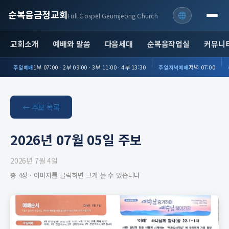
순복음금정교회
Full Gospel Geumjeong Church
교회소개
예배와 말씀
다음세대
순복음작업실
커뮤니
1부 07:00 · 2부 09:00 · 3부 11:00 · 4부 13:30
저녁 07:00
주일예배
주일저녁예배
← 주보 목록
2026년 07월 05일 주보
2026년 7월 4일
총 4장 · 이미지를 클릭하면 크게 볼 수 있습니다