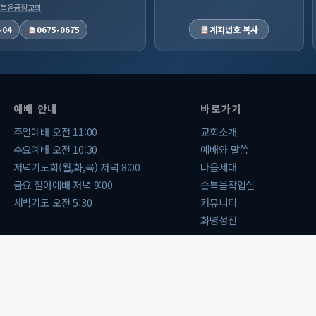
 순복음금정교회
계좌번호 복사
-04
0675-0675
예배 안내
바로가기
주일예배 오전 11:00
교회소개
수요예배 오전 10:30
예배와 말씀
저녁기도회(월,화,목) 저녁 8:00
다음세대
금요 철야예배 저녁 9:00
순복음작업실
새벽기도 오전 5:30
커뮤니티
화명성전