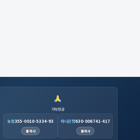
기타헌금
농협
355-0010-5334-93
하나은행
630-006741-417
복사
복사