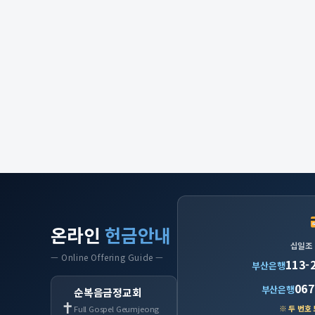
온라인
헌금안내
십일조
— Online Offering Guide —
113-
부산은행
067
부산은행
순복음금정교회
✝
※ 두 번호
Full Gospel Geumjeong