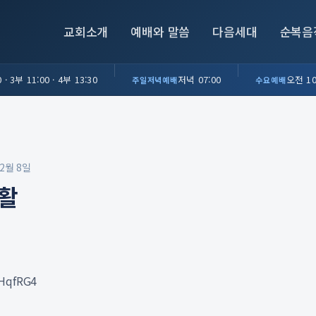
교회소개
예배와 말씀
다음세대
순복음
 · 3부 11:00 · 4부 13:30
저녁 07:00
오전 10
주일저녁예배
수요예배
12월 8일
활
3HqfRG4