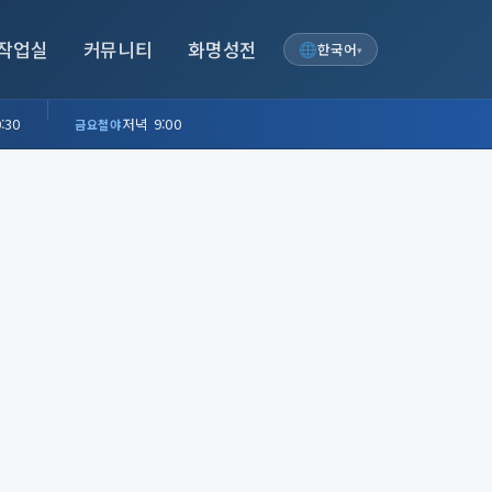
작업실
커뮤니티
화명성전
한국어
▾
:30
저녁 9:00
금요철야