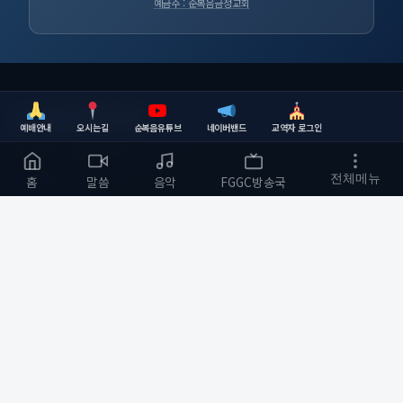
예금주 : 순복음금정교회
순복음금정교회
예배안내
오시는길
순복음유튜브
네이버밴드
교역자 로그인
하나님의 사랑을 전하는 교회
부산광역시 금정구
전체메뉴
홈
말씀
음악
FGGC방송국
개발자 :
bmfood@kakao.com
예배 안내
바로가기
주일예배 오전 11:00
교회소개
수요예배 오전 10:30
예배와 말씀
저녁기도회(월,화,목) 저녁 8:00
다음세대
금요 철야예배 저녁 9:00
순복음작업실
새벽기도 오전 5:30
커뮤니티
화명성전