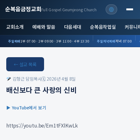
순복음금정교회
Full Gospel Geumjeong Church
교회소개
예배와 말씀
다음세대
순복음작업실
커뮤니
1부 07:00 · 2부 09:00 · 3부 11:00 · 4부 13:30
저녁 07:00
주일예배
주일저녁예배
← 설교 목록
김형근 담임목사
🗓 2026년 4월 8일
배신보다 큰 사랑의 신비
▶ YouTube에서 보기
https://youtu.be/Em1tFXlKwLk