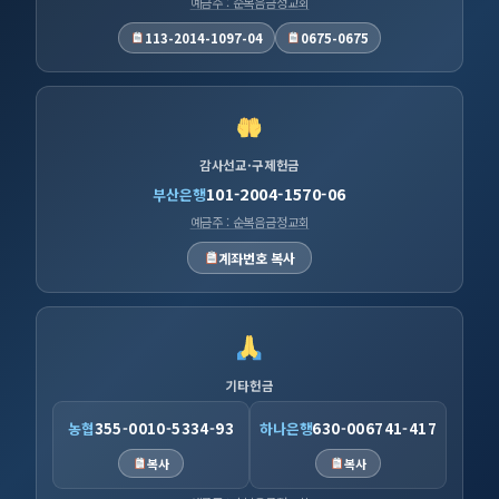
예금주 : 순복음금정교회
113-2014-1097-04
0675-0675
감사선교·구제헌금
101-2004-1570-06
부산은행
예금주 : 순복음금정교회
계좌번호 복사
기타헌금
농협
355-0010-5334-93
하나은행
630-006741-417
복사
복사