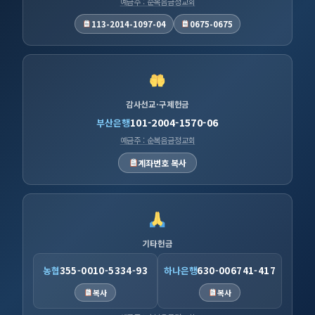
예금주 : 순복음금정교회
113-2014-1097-04
0675-0675
감사선교·구제헌금
101-2004-1570-06
부산은행
예금주 : 순복음금정교회
계좌번호 복사
기타헌금
농협
355-0010-5334-93
하나은행
630-006741-417
복사
복사