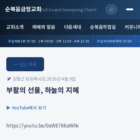
순복음금정교회
Full Gospel Geumjeong Church
교회소개
예배와 말씀
다음세대
순복음작업실
커뮤니
1부 07:00 · 2부 09:00 · 3부 11:00 · 4부 13:30
저녁 07:00
주일예배
주일저녁예배
← 설교 목록
김형근 담임목사
🗓 2026년 4월 9일
부활의 선물, 하늘의 지혜
▶ YouTube에서 보기
https://youtu.be/0aWE766aWhk