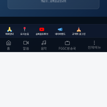
예금주 : 순복음금정교회
순복음금정교회
예배안내
오시는길
순복음유튜브
네이버밴드
교역자 로그인
하나님의 사랑을 전하는 교회
부산광역시 금정구
전체메뉴
홈
말씀
음악
FGGC방송국
개발자 :
bmfood@kakao.com
예배 안내
바로가기
주일예배 오전 11:00
교회소개
수요예배 오전 10:30
예배와 말씀
저녁기도회(월,화,목) 저녁 8:00
다음세대
금요 철야예배 저녁 9:00
순복음작업실
새벽기도 오전 5:30
커뮤니티
화명성전