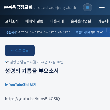
순복음금정교회
Full Gospel Geumjeong Church
교회소개
예배와 말씀
다음세대
순복음작업실
커뮤니
1부 07:00 · 2부 09:00 · 3부 11:00 · 4부 13:30
저녁 07:00
주일예배
주일저녁예배
← 설교 목록
김형근 담임목사
🗓 2024년 12월 18일
성령의 기름을 부으소서
▶ YouTube에서 보기
https://youtu.be/kuosBikGSlQ