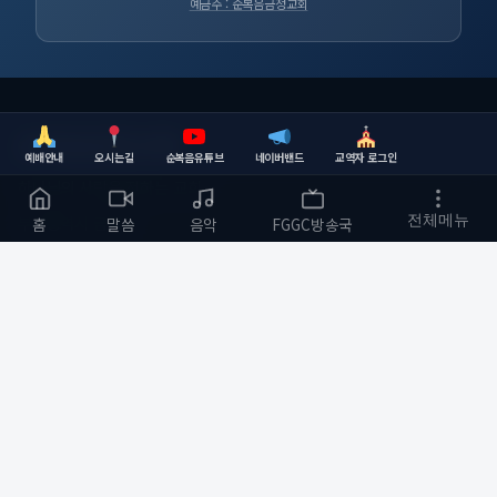
예금주 : 순복음금정교회
순복음금정교회
예배안내
오시는길
순복음유튜브
네이버밴드
교역자 로그인
하나님의 사랑을 전하는 교회
부산광역시 금정구
전체메뉴
홈
말씀
음악
FGGC방송국
개발자 :
bmfood@kakao.com
예배 안내
바로가기
주일예배 오전 11:00
교회소개
수요예배 오전 10:30
예배와 말씀
저녁기도회(월,화,목) 저녁 8:00
다음세대
금요 철야예배 저녁 9:00
순복음작업실
새벽기도 오전 5:30
커뮤니티
화명성전