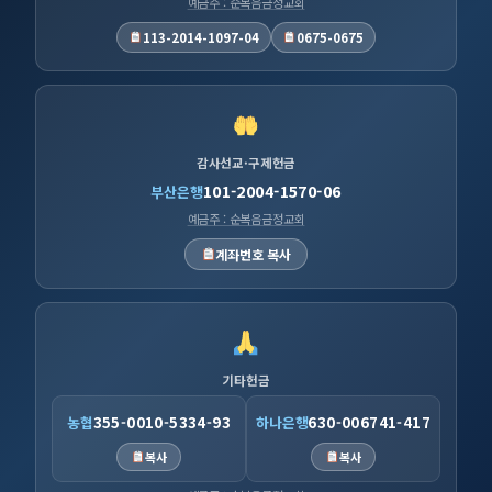
예금주 : 순복음금정교회
113-2014-1097-04
0675-0675
감사선교·구제헌금
101-2004-1570-06
부산은행
예금주 : 순복음금정교회
계좌번호 복사
기타헌금
농협
355-0010-5334-93
하나은행
630-006741-417
복사
복사