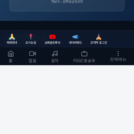
예금주 : 순복음금정교회
순복음금정교회
예배안내
오시는길
순복음유튜브
네이버밴드
교역자 로그인
하나님의 사랑을 전하는 교회
부산광역시 금정구
전체메뉴
홈
말씀
음악
FGGC방송국
개발자 :
bmfood@kakao.com
예배 안내
바로가기
주일예배 오전 11:00
교회소개
수요예배 오전 10:30
예배와 말씀
저녁기도회(월,화,목) 저녁 8:00
다음세대
금요 철야예배 저녁 9:00
순복음작업실
새벽기도 오전 5:30
커뮤니티
화명성전