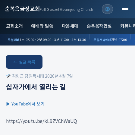
순복음금정교회
Full Gospel Geumjeong Church
교회소개
예배와 말씀
다음세대
순복음작업실
커뮤니
1부 07:00 · 2부 09:00 · 3부 11:00 · 4부 13:30
저녁 07:00
주일예배
주일저녁예배
← 설교 목록
김형근 담임목사
🗓 2026년 4월 7일
십자가에서 열리는 길
▶ YouTube에서 보기
https://youtu.be/kL9ZVChWaUQ