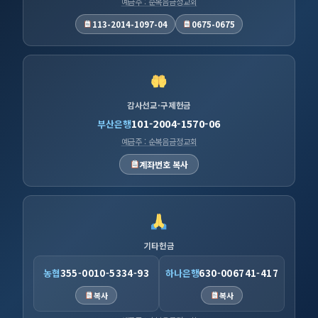
예금주 : 순복음금정교회
113-2014-1097-04
0675-0675
감사선교·구제헌금
101-2004-1570-06
부산은행
예금주 : 순복음금정교회
계좌번호 복사
기타헌금
농협
355-0010-5334-93
하나은행
630-006741-417
복사
복사