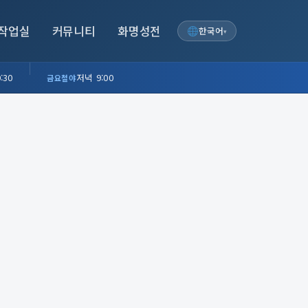
작업실
커뮤니티
화명성전
한국어
▾
:30
저녁 9:00
금요철야