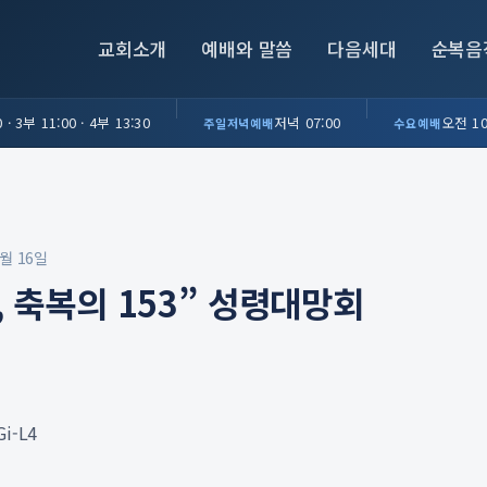
교회소개
예배와 말씀
다음세대
순복음
 · 3부 11:00 · 4부 13:30
저녁 07:00
오전 10
주일저녁예배
수요예배
4월 16일
, 축복의 153” 성령대망회
Gi-L4