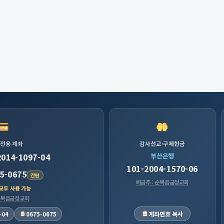
 전용 계좌
감사선교·구제헌금
2014-1097-04
부산은행
101-2004-1570-06
5-0675
간편
예금주 : 순복음금정교회
 모두 사용 가능
 순복음금정교회
계좌번호 복사
-04
0675-0675