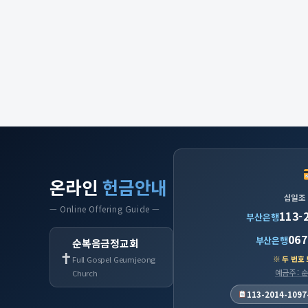
온라인
헌금안내
십일조
— Online Offering Guide —
113-
부산은행
067
부산은행
순복음금정교회
✝
※ 두 번호
Full Gospel Geumjeong
예금주 :
Church
113-2014-1097