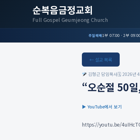
순복음금정교회
Full Gospel Geumjeong Church
1부 07:00 · 2부 09:00
주일예배
← 설교 목록
김형근 담임목사
🗓 2026년 
“오순절 50일
▶ YouTube에서 보기
https://youtu.be/4uIHcT