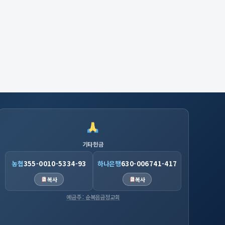
기타헌금
농협
355-0010-5334-93
하나은행
630-006741-417
복사
복사
예금주 : 순복음금정교회