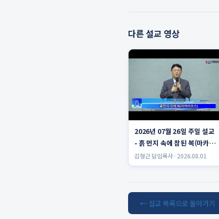
다른 설교 영상
2026년 07월 26일 주일 설교
- 흙 먼지 속에 참된 복(마카리
오스)
김형근 담임목사 · 2026.08.01
← 설교 목록으로 돌아가기