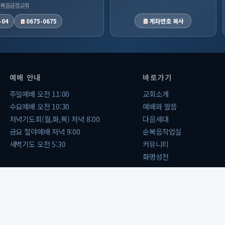
 순복음금정교회
계좌번호 복사
-04
0675-0675
예배 안내
바로가기
주일예배 오전 11:00
교회소개
수요예배 오전 10:30
예배와 말씀
저녁기도회(월,화,목) 저녁 8:00
다음세대
금요 철야예배 저녁 9:00
순복음작업실
새벽기도 오전 5:30
커뮤니티
화명성전