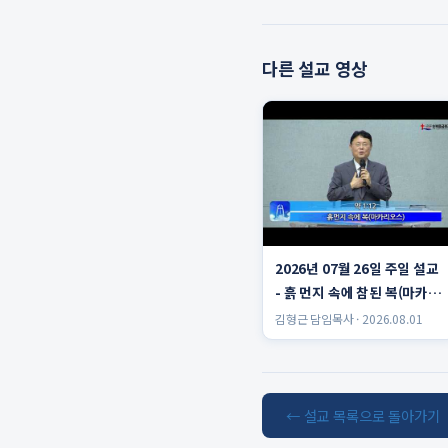
다른 설교 영상
2026년 07월 26일 주일 설교
- 흙 먼지 속에 참된 복(마카리
오스)
김형근 담임목사 · 2026.08.01
← 설교 목록으로 돌아가기