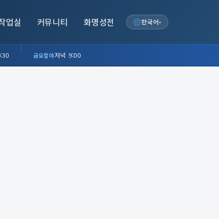
작업실
커뮤니티
화명성전
한국어
▾
:30
저녁 9:00
금요철야