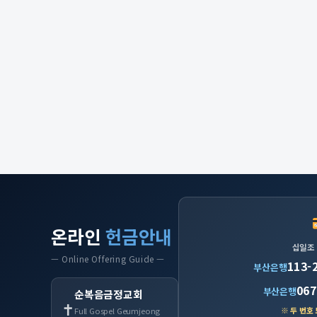
온라인
헌금안내
십일조
— Online Offering Guide —
113-
부산은행
067
부산은행
순복음금정교회
✝
※ 두 번호
Full Gospel Geumjeong