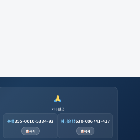
기타헌금
농협
355-0010-5334-93
하나은행
630-006741-417
복사
복사