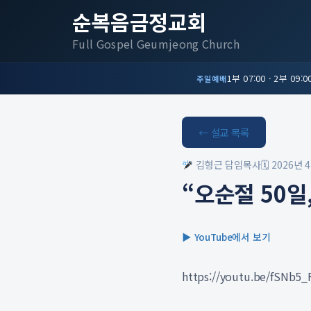
순복음금정교회
Full Gospel Geumjeong Church
1부 07:00 · 2부 09:00
주일예배
← 설교 목록
김형근 담임목사
🗓 2026년 
“오순절 50일
▶ YouTube에서 보기
https://youtu.be/fSNb5