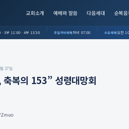
교회소개
예배와 말씀
다음세대
순복음
 · 3부 11:00 · 4부 13:30
저녁 07:00
오전 10
주일저녁예배
수요예배
4월 27일
, 축복의 153” 성령대망회
_FZmuo