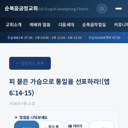
순복음금정교회
Full Gospel Geumjeong Church
교회소개
예배와 말씀
다음세대
순복음작업실
커뮤니
1부 07:00 · 2부 09:00 · 3부 11:00 · 4부 13:30
저녁 07:00
주일예배
주일저녁예배
← 말씀카드 목록
피 묻은 가슴으로 통일을 선포하라!(엡
6:14-15)
2026년 6월 21일
말씀을 나눠보세요
🖼 이미지
링크 복