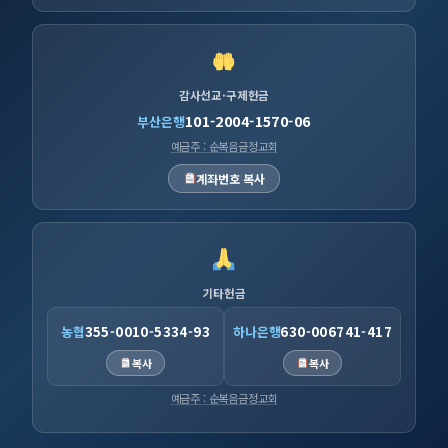
감사선교·구제헌금
101-2004-1570-06
부산은행
예금주 : 순복음금정교회
계좌번호 복사
기타헌금
농협
355-0010-5334-93
하나은행
630-006741-417
복사
복사
예금주 : 순복음금정교회