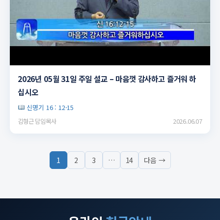
▶
2026년 05월 31일 주일 설교 – 마음껏 감사하고 즐거워 하
십시오
신명기 16 : 12-15
김형근 담임목사
2026.06.07
1
2
3
…
14
다음 →