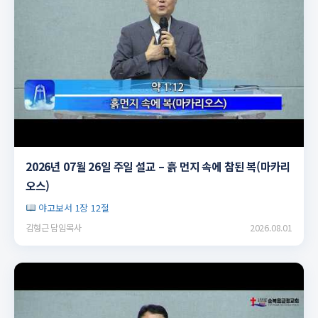
▶
2026년 07월 26일 주일 설교 – 흙 먼지 속에 참된 복(마카리
오스)
야고보서 1장 12절
김형근 담임목사
2026.08.01