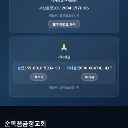
감사선교·구제헌금
101-2004-1570-06
부산은행
예금주 : 순복음금정교회
계좌번호 복사
기타헌금
농협
355-0010-5334-93
하나은행
630-006741-417
복사
복사
예금주 : 순복음금정교회
순복음금정교회