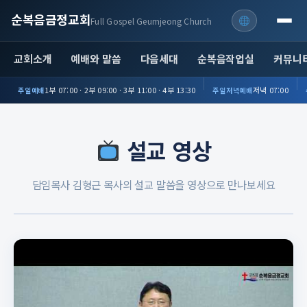
순복음금정교회
Full Gospel Geumjeong Church
교회소개
예배와 말씀
다음세대
순복음작업실
커뮤니
1부 07:00 · 2부 09:00 · 3부 11:00 · 4부 13:30
저녁 07:00
주일예배
주일저녁예배
설교 영상
담임목사 김형근 목사의 설교 말씀을 영상으로 만나보세요