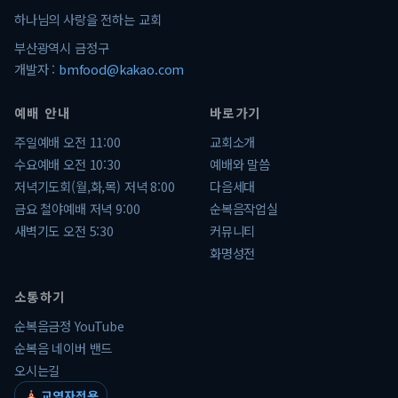
하나님의 사랑을 전하는 교회
부산광역시 금정구
개발자 :
bmfood@kakao.com
예배 안내
바로가기
주일예배 오전 11:00
교회소개
수요예배 오전 10:30
예배와 말씀
저녁기도회(월,화,목) 저녁 8:00
다음세대
금요 철야예배 저녁 9:00
순복음작업실
새벽기도 오전 5:30
커뮤니티
화명성전
소통하기
순복음금정 YouTube
순복음 네이버 밴드
오시는길
교역자전용