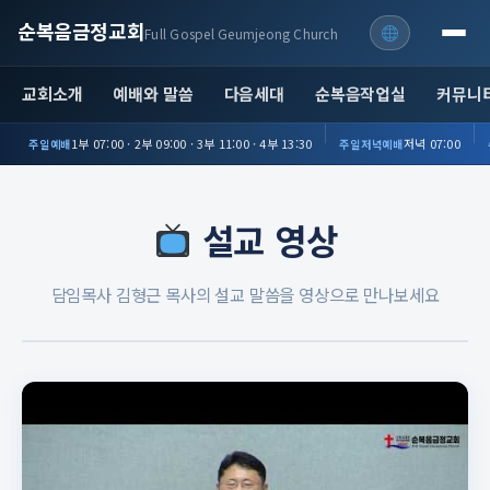
순복음금정교회
Full Gospel Geumjeong Church
교회소개
예배와 말씀
다음세대
순복음작업실
커뮤니
1부 07:00 · 2부 09:00 · 3부 11:00 · 4부 13:30
저녁 07:00
주일예배
주일저녁예배
설교 영상
담임목사 김형근 목사의 설교 말씀을 영상으로 만나보세요