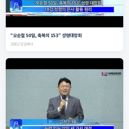
▶
“오순절 50일, 축복의 153” 성령대망회
김형근 담임목사