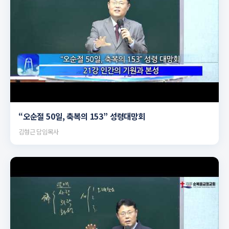
▶
“오순절 50일, 축복의 153” 성령대망회
김형근 담임목사