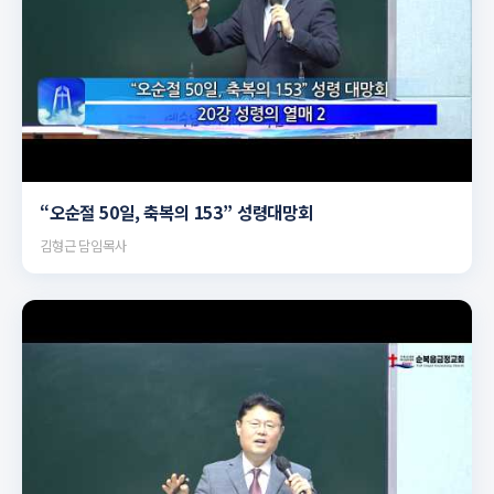
▶
“오순절 50일, 축복의 153” 성령대망회
김형근 담임목사