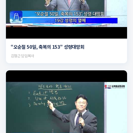
▶
“오순절 50일, 축복의 153” 성령대망회
김형근 담임목사