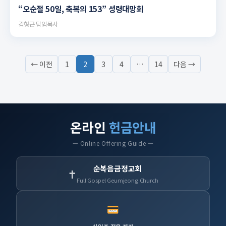
▶
“오순절 50일, 축복의 153” 성령대망회
김형근 담임목사
← 이전
1
2
3
4
…
14
다음 →
온라인
헌금안내
— Online Offering Guide —
순복음금정교회
✝
Full Gospel Geumjeong Church