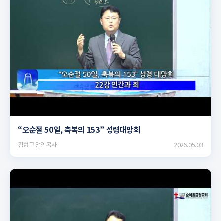
▶
“오순절 50일, 축복의 153” 성령대망회
김형근 담임목사
2026.05.03