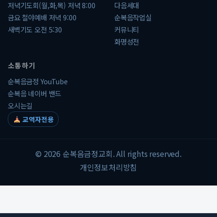
저녁기도회(월,화,목) 저녁 8:00
다음세대
금요 철야예배 저녁 9:00
순복음작업실
새벽기도 오전 5:30
커뮤니티
화명성전
소통하기
순복음금정 YouTube
순복음 네이버 밴드
오시는길
교역자전용
© 2026 순복음금정교회. All rights reserved.
개인정보처리방침