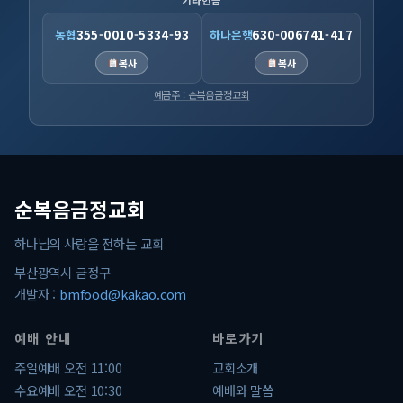
기타헌금
농협
355-0010-5334-93
하나은행
630-006741-417
복사
복사
예금주 : 순복음금정교회
순복음금정교회
하나님의 사랑을 전하는 교회
부산광역시 금정구
개발자 :
bmfood@kakao.com
예배 안내
바로가기
주일예배 오전 11:00
교회소개
수요예배 오전 10:30
예배와 말씀